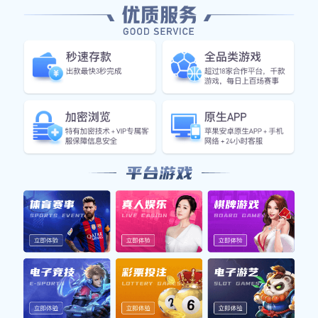
将从四个方面深入探讨今日欧洲杯的赛程、进球数分析及那
些让人印象深刻的瞬间。
1、今日赛程概述
今天欧洲杯进行了一系列激烈而富有戏剧性的比赛，各大热
门球队悉数登场。根据赛程安排，多个小组赛同时开战，让
球迷们在同一时间体验多场赛事带来的紧张气氛。这些比赛
不仅影响着小组排名，更可能决定晋级名额，从而使得每场
较量都充满悬念。
在这些赛事中，有些球队表现出色，迅速确立优势；而另一
些则面临严峻挑战，需要全力以赴才能争取好结果。例如，
一些传统强队如德国、法国等都展现出了他们强大的实力，
而一些黑马球队也不甘示弱，让比赛更加扑朔迷离。
总体而言，今日的赛程充分体现了欧洲杯作为最高水平足球
盛事所具有的不确定性和观赏性，每一场比赛都有可能成为
经典之作。对于热爱足球的观众来说，这样的日子无疑是享
受视觉与情感双重冲击的一天。