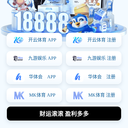
今日欧洲杯赛程进球数分析
及精彩瞬间回顾
2026-04-23
1
分享
今日欧洲杯赛程精彩纷呈，各队伍在绿茵场上拼搏，展现出
非凡的竞技状态。本文将对今日比赛的进球数进行分析，并
回顾一些令人难忘的精彩瞬间。通过对各场比赛进球情况的
统计，我们可以更清晰地了解球队的攻击力与防守能力。同
时，精彩瞬间不仅仅是进球时刻，也包括那些改变比赛走势
的关键时刻和球员们令人叹为观止的表现。无论是个人技术
还是团队配合，都是足球这项运动魅力所在。接下来，我们