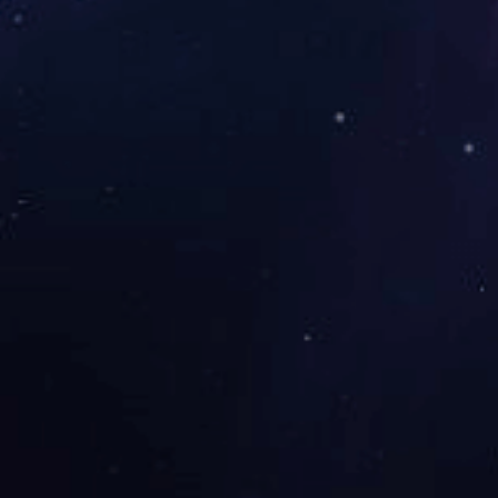
星效应是否能转化为实质性贡献，也是值得关注的
本次较量，不仅是俱乐部之间实力比拼，更是众多
握住机会并减少失误，就极有可能在这块绿茵地上
总结：
综上所述，本次皇家贝蒂斯与劲敌之间精彩赛事可
优势；而历史交锋记录则显示主客之分的重要性。
局及整个过程。而明星球员是否能发挥其潜力，则
得比赛充满了悬念与看点。
对于广大足球爱好者而言，此役不仅仅是一场简单
待未来的一切都将在这个夜晚揭晓，让我们共同见
上一篇