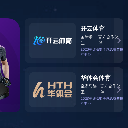
Call 24/7
型
沟通
乐竟lejing
19396834337