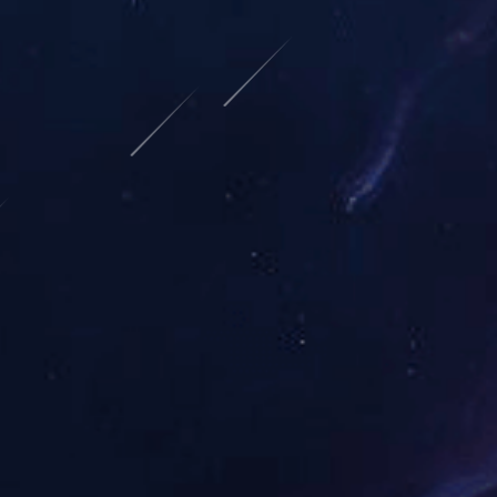
相较而言，对手虽然实力不俗，但近几轮表现起伏
在面对强队时显得有些力不从心。在客场作战时，
然而，对手依然具备爆冷能力，一旦找回状态，将
因此，在这场较量中，皇家贝蒂斯需要充分利用主
便争取最佳结果。两队之间势均力敌，但贝蒂斯稍
2、历史交锋记录
回顾两队近年来的交锋记录，可以发现皇家贝蒂斯
中，贝蒂斯赢得了其中五场，而对手仅胜二场，其
力，同时也表明他们对于该队伍有针对性的战术安
此外，两队在历史上的关键比赛中常常拼杀至最后
仍被人津津乐道，无论是激烈拼抢还是精妙配合，
上双方都渴望胜利，此役必将成为焦点之战。
值得注意的是，不同于以往本赛季的新规则与新变
完全决定本次较量结果。每一次交锋都是新的开始
3、战术布局解析