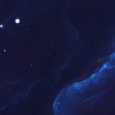
基础，再通过快速反击来寻求进攻机会。他们擅长通过边路
，这样可以很好地利用速度优势来冲击对方防线。此外，中
制对手展开有效进攻。
高位逼抢，以期尽早夺回控球权。他们需要加强前锋线上的
竟官方网站
够找到破解主队防线的方法，那么他们就能有效
压策略也存在一定风险，一旦被反击成功，将面临失分危