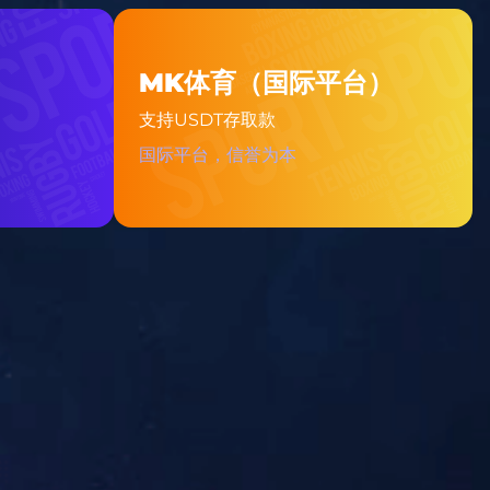
搜索
导航
关于
乐竟