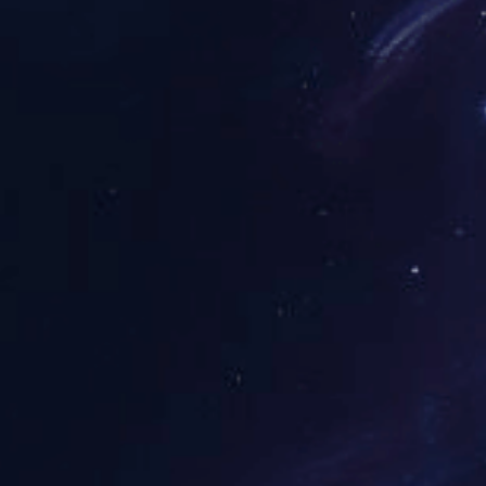
从目前来看，皇家贝蒂斯很可能采取以稳固防守为
传中制造威胁，同时前腰的位置负责打入关键传球
场控制也是他们获胜的重要保证，通过控球率来压
而对于即将迎接挑战的劲敌来说，他们或许会选择
跑动，以给贝蒂斯后卫施加压力。同时，如果能
乐
打乱对方布置，从而创造更多得分机会。但这种高
险。