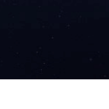
找到我们
地址
镇江市长江路19号
电话
+19396834337
邮箱
vaginal@gmail.com